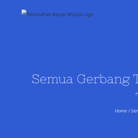
Skip
to
content
Semua Gerbang T
Home
Se