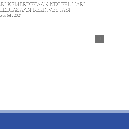
RI KEMERDEKAAN NEGERI, HARI
LELUASAAN BERINVESTASI
tus 6th, 2021
Banjar W
ALFIORE
Juli 8th, 2021