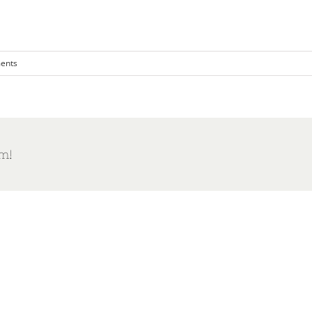
ents
m!