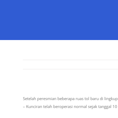
Semua Gerbang Tol Cengkareng – Batu Ceper – Kunc
Setelah peresmian beberapa ruas tol baru di lingku
– Kunciran telah beroperasi normal sejak tanggal 10