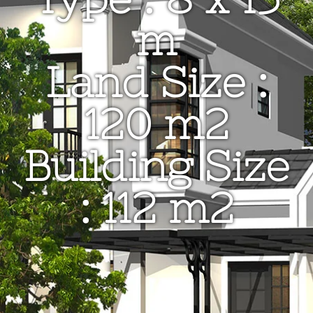
m
Land Size :
120 m2
Building Size
: 112 m2