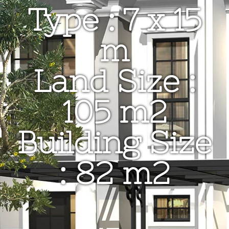
Type : 7 x 15
m
Land Size :
105 m2
Building Size
: 82 m2