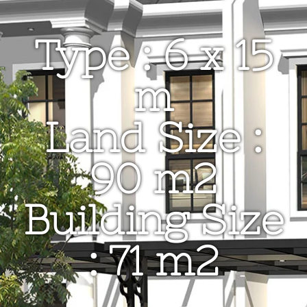
Type : 6 x 15
m
Land Size :
90 m2
Building Size
: 71 m2