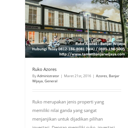
Ruko Azores
By
Administrator
|
Maret 21st, 2016
|
Azores
,
Banjar
Wijaya
,
General
Ruko merupakan jenis properti yang
memiliki nilai ganda yang sangat
menjanjikan untuk dijadikan pilihan
investasi. Dengan memiliki ruko, investasi