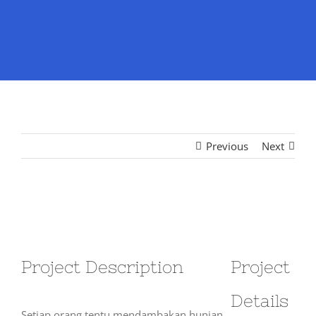
Previous
Next
View
Larger
Image
Project Description
Project
Details
Setiap orang tentu mendambakan hunian