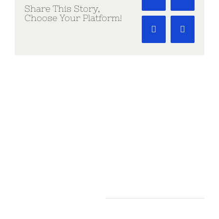
Facebook
X
Share This Story,
Choose Your Platform!
Pinterest
Vk
Related Projects